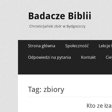
Badacze Biblii
Chrześcijański zbór w Bydgoszczy
Menu
Przejdź
Strona główna
Społeczność
Lekcje 
do
zawartości
Odpowiedzi na pytania
Kontakt
Cie
Tag:
zbiory
Kto ze łz