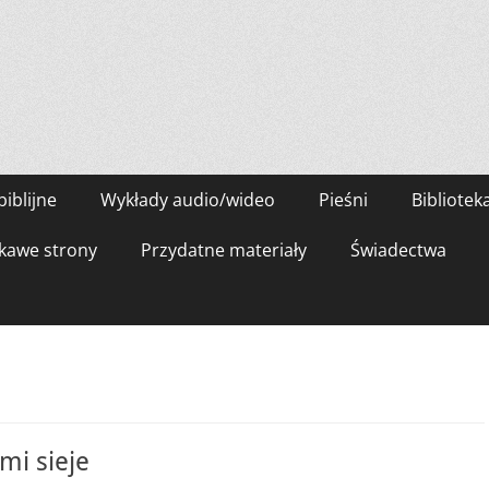
biblijne
Wykłady audio/wideo
Pieśni
Bibliotek
kawe strony
Przydatne materiały
Świadectwa
ami sieje