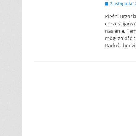
Opublikowano
2 listopada,
Pieśni Brzask
chrześcijańsk
nasienie, Tem
mógł znieść c
Radość będzie