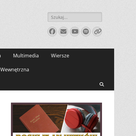
Szukaj:
Facebook
E-
YouTube
Spotify
Link
mail
a
Multimedia
Wiersze
Wewnętrzna
Search