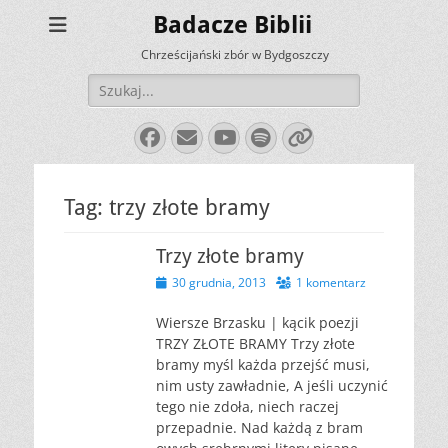
Badacze Biblii
Chrześcijański zbór w Bydgoszczy
Szukaj:
Facebook
E-
YouTube
Spotify
Link
mail
Tag:
trzy złote bramy
Trzy złote bramy
Opublikowano
30 grudnia, 2013
1 komentarz
Wiersze Brzasku | kącik poezji
TRZY ZŁOTE BRAMY Trzy złote
bramy myśl każda przejść musi,
nim usty zawładnie, A jeśli uczynić
tego nie zdoła, niech raczej
przepadnie. Nad każdą z bram