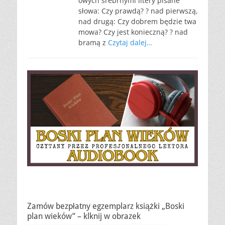
owych srebrnymi litery pisane
słowa: Czy prawdą? ? nad pierwszą,
nad drugą: Czy dobrem będzie twa
mowa? Czy jest konieczną? ? nad
bramą z
Czytaj dalej…
Zamów bezpłatny egzemplarz książki „Boski
plan wieków” – klknij w obrazek