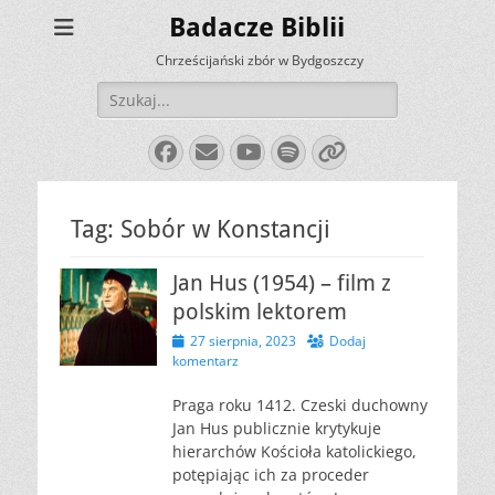
Badacze Biblii
Chrześcijański zbór w Bydgoszczy
Szukaj:
Facebook
E-
YouTube
Spotify
Link
mail
Tag:
Sobór w Konstancji
Jan Hus (1954) – film z
polskim lektorem
Opublikowano
27 sierpnia, 2023
Dodaj
komentarz
Praga roku 1412. Czeski duchowny
Jan Hus publicznie krytykuje
hierarchów Kościoła katolickiego,
potępiając ich za proceder