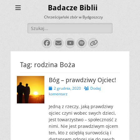
Badacze Biblii
Chrześcijański zbór w Bydgoszczy
Szukaj:
Facebook
E-
YouTube
Spotify
Link
mail
Tag:
rodzina Boża
Bóg – prawdziwy Ojciec!
Opublikowano
2 grudnia, 2020
Dodaj
komentarz
Jedną z rzeczy, jaką prawdziwy
ojciec czyni wobec swych dzieci,
jest towarzystwo – społeczność z
nimi. Nie jest prawdziwym ojcem
ten, kto z oziębłą surowością i
dystansem odnosi się do swych