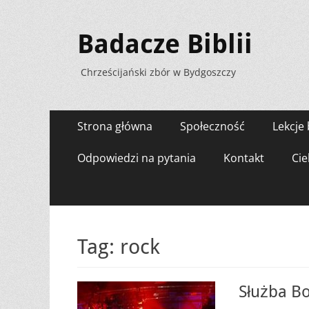
Badacze Biblii
Chrześcijański zbór w Bydgoszczy
Menu
Przejdź
Strona główna
Społeczność
Lekcje 
do
zawartości
Odpowiedzi na pytania
Kontakt
Cie
Tag:
rock
Służba B