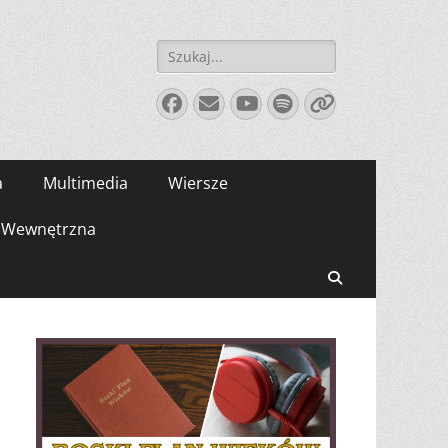
Szukaj:
Facebook
E-
YouTube
Spotify
Link
mail
a
Multimedia
Wiersze
Wewnętrzna
Search