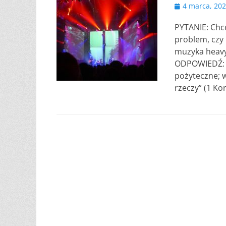
Opublikowano
4 marca, 20
PYTANIE: Chcę
problem, czy 
muzyka heavy
ODPOWIEDŹ: P
pożyteczne; w
rzeczy” (1 Ko