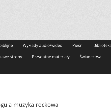
biblijne
Wykłady audio/wideo
Pieśni
Bibliotek
kawe strony
Przydatne materiały
Świadectwa
ogu a muzyka rockowa