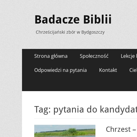
Badacze Biblii
Chrześcijański zbór w Bydgoszczy
Menu
Przejdź
Strona główna
Społeczność
Lekcje 
do
zawartości
Odpowiedzi na pytania
Kontakt
Cie
Tag:
pytania do kandyda
Chrzest 