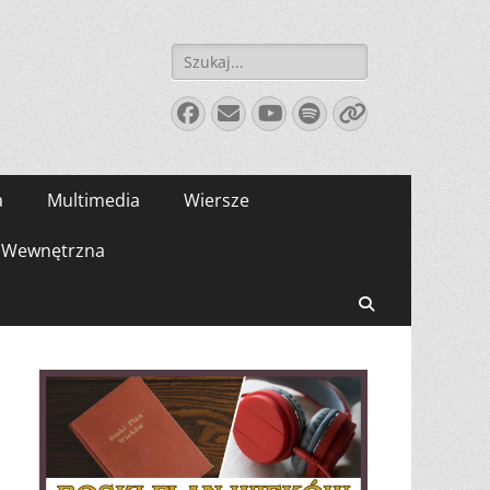
Szukaj:
Facebook
E-
YouTube
Spotify
Link
mail
a
Multimedia
Wiersze
Wewnętrzna
Search