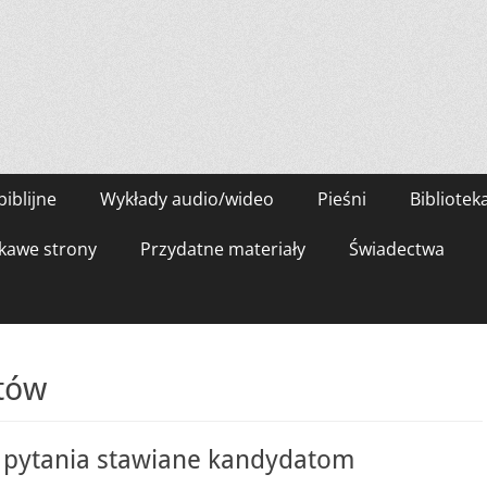
biblijne
Wykłady audio/wideo
Pieśni
Bibliotek
kawe strony
Przydatne materiały
Świadectwa
tów
– pytania stawiane kandydatom