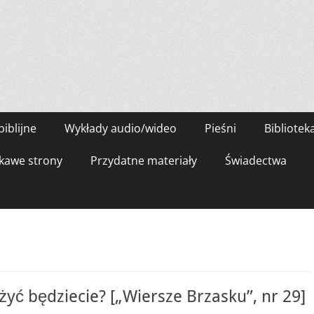
biblijne
Wykłady audio/wideo
Pieśni
Bibliotek
kawe strony
Przydatne materiały
Świadectwa
yć będziecie? [„Wiersze Brzasku”, nr 29]