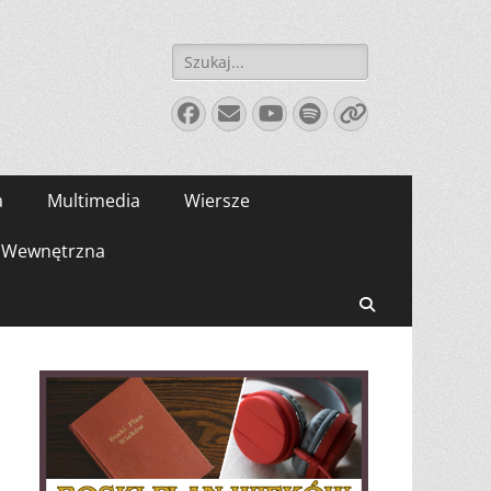
Szukaj:
Facebook
E-
YouTube
Spotify
Link
mail
a
Multimedia
Wiersze
Wewnętrzna
Search