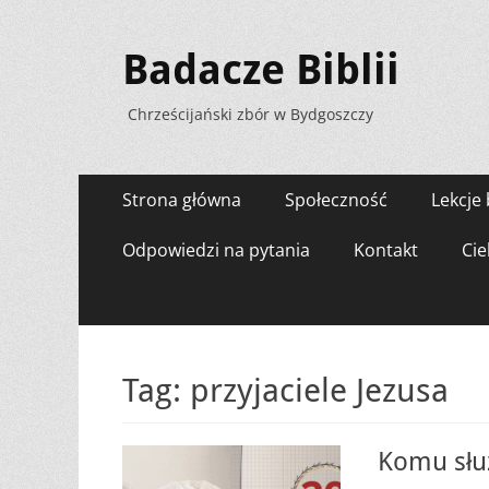
Badacze Biblii
Chrześcijański zbór w Bydgoszczy
Menu
Przejdź
Strona główna
Społeczność
Lekcje 
do
zawartości
Odpowiedzi na pytania
Kontakt
Cie
Tag:
przyjaciele Jezusa
Komu służ