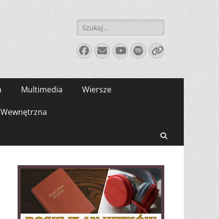
Szukaj:
Facebook
E-
YouTube
Spotify
Link
mail
a
Multimedia
Wiersze
Wewnętrzna
Search