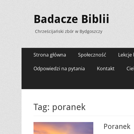
Badacze Biblii
Chrześcijański zbór w Bydgoszczy
Menu
Przejdź
Strona główna
Społeczność
Lekcje 
do
zawartości
Odpowiedzi na pytania
Kontakt
Cie
Tag:
poranek
Poranek