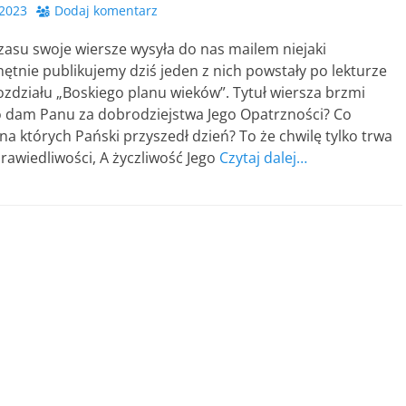
 2023
Dodaj komentarz
zasu swoje wiersze wysyła do nas mailem niejaki
ętnie publikujemy dziś jeden z nich powstały po lekturze
zdziału „Boskiego planu wieków”. Tytuł wiersza brzmi
o dam Panu za dobrodziejstwa Jego Opatrzności? Co
a których Pański przyszedł dzień? To że chwilę tylko trwa
rawiedliwości, A życzliwość Jego
Czytaj dalej…