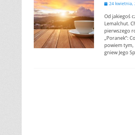
Opublikowano
24 kwietnia,
Od jakiegoś c
Lemalchut. Ch
pierwszego ro
„Poranek”: C
powiem tym, n
gniew Jego Sp