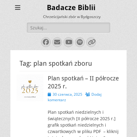
Badacze Biblii
Chrześcijański zbór w Bydgoszczy
Szukaj:
Facebook
E-
YouTube
Spotify
Link
mail
Tag:
plan spotkań zboru
Plan spotkań – II półrocze
2025 r.
Opublikowano
30 czerwca, 2025
Dodaj
komentarz
Plan spotkań niedzielnych i
świątecznych [II półrocze 2025 r.]
grafik spotkań niedzielnych i
czwartkowych w pliku PDF – kliknij