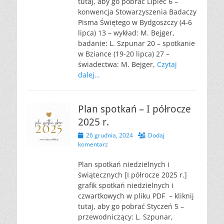
tutaj, aby go pobrać Lipiec 6 –
konwencja Stowarzyszenia Badaczy
Pisma Świętego w Bydgoszczy (4-6
lipca) 13 – wykład: M. Bejger,
badanie: L. Szpunar 20 – spotkanie
w Bziance (19-20 lipca) 27 –
świadectwa: M. Bejger,
Czytaj
dalej…
Plan spotkań – I półrocze
2025 r.
Opublikowano
26 grudnia, 2024
Dodaj
komentarz
Plan spotkań niedzielnych i
świątecznych [I półrocze 2025 r.]
grafik spotkań niedzielnych i
czwartkowych w pliku PDF – kliknij
tutaj, aby go pobrać Styczeń 5 –
przewodniczący: L. Szpunar,