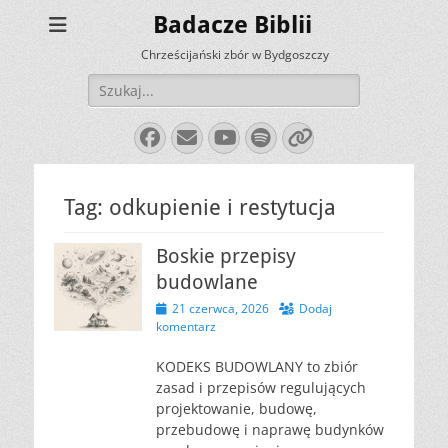
Badacze Biblii
Chrześcijański zbór w Bydgoszczy
Szukaj:
Facebook
E-
YouTube
Spotify
Link
mail
Tag:
odkupienie i restytucja
Boskie przepisy
budowlane
Opublikowano
21 czerwca, 2026
Dodaj
komentarz
KODEKS BUDOWLANY to zbiór
zasad i przepisów regulujących
projektowanie, budowę,
przebudowę i naprawę budynków