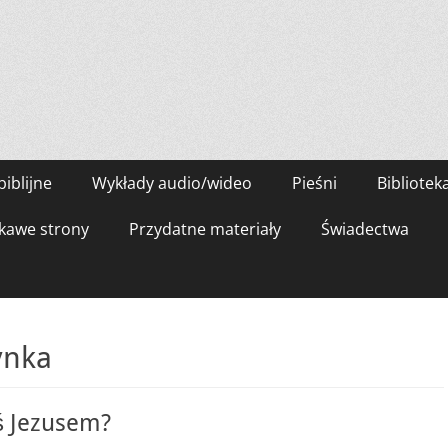
biblijne
Wykłady audio/wideo
Pieśni
Bibliotek
kawe strony
Przydatne materiały
Świadectwa
ynka
ś Jezusem?