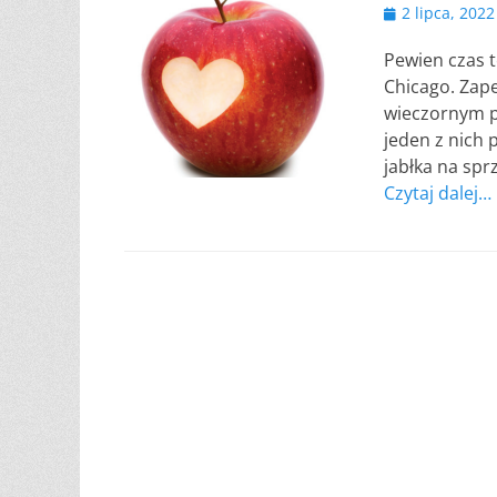
Opublikowano
2 lipca, 2022
Pewien czas 
Chicago. Zap
wieczornym pi
jeden z nich 
jabłka na spr
Czytaj dalej…