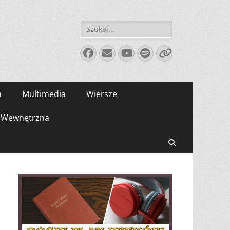
Szukaj:
Facebook
E-
YouTube
Spotify
Link
mail
a
Multimedia
Wiersze
Wewnętrzna
Search