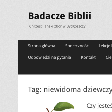
Badacze Biblii
Chrześcijański zbór w Bydgoszczy
Menu
Przejdź
Strona główna
Społeczność
Lekcje 
do
zawartości
Odpowiedzi na pytania
Kontakt
Cie
Tag:
niewidoma dziewcz
Czy jeste