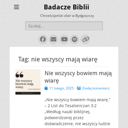
Badacze Biblii
Chrześcijański zbór w Bydgoszczy
Szukaj:
Facebook
E-
YouTube
Spotify
Link
mail
Tag:
nie wszyscy mają wiarę
Nie wszyscy bowiem mają
wiarę
Opublikowano
11 lutego, 2025
Dodaj komentarz
„Nie wszyscy bowiem mają wiarę.”
– 2 List do Tesaloniczan 3:2
„Według nauki biblijnej,
potwierdzonej przez
doświadczenie, nie wszyscy ludzie