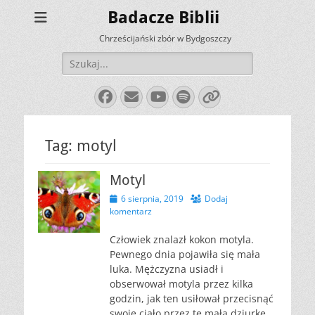
Badacze Biblii
Chrześcijański zbór w Bydgoszczy
Szukaj:
Facebook
E-
YouTube
Spotify
Link
mail
Tag:
motyl
Motyl
Opublikowano
6 sierpnia, 2019
Dodaj
komentarz
Człowiek znalazł kokon motyla.
Pewnego dnia pojawiła się mała
luka. Mężczyzna usiadł i
obserwował motyla przez kilka
godzin, jak ten usiłował przecisnąć
swoje ciało przez tę małą dziurkę.