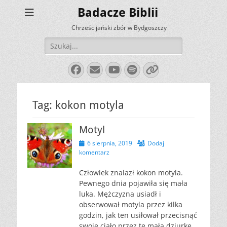
Badacze Biblii
Chrześcijański zbór w Bydgoszczy
Szukaj:
Facebook
E-
YouTube
Spotify
Link
mail
Tag:
kokon motyla
Motyl
Opublikowano
6 sierpnia, 2019
Dodaj
komentarz
Człowiek znalazł kokon motyla.
Pewnego dnia pojawiła się mała
luka. Mężczyzna usiadł i
obserwował motyla przez kilka
godzin, jak ten usiłował przecisnąć
swoje ciało przez tę małą dziurkę.