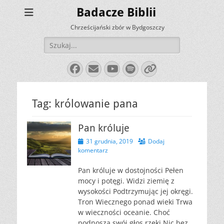
Badacze Biblii
Chrześcijański zbór w Bydgoszczy
Szukaj:
Facebook
E-
YouTube
Spotify
Link
mail
Tag:
królowanie pana
Pan króluje
Opublikowano
31 grudnia, 2019
Dodaj
komentarz
Pan króluje w dostojności Pełen
mocy i potęgi. Widzi ziemię z
wysokości Podtrzymując jej okręgi.
Tron Wiecznego ponad wieki Trwa
w wieczności oceanie. Choć
podnoszą swój głos rzeki Nic bez