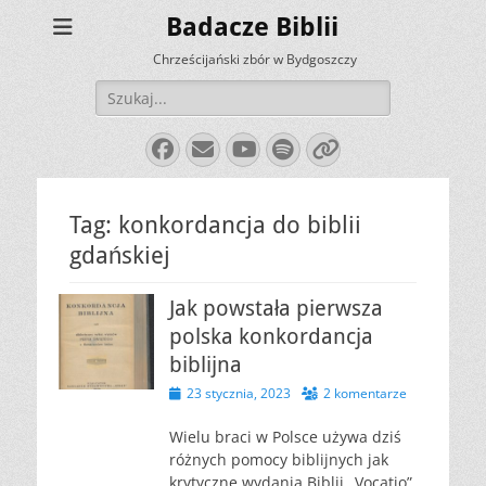
Badacze Biblii
Chrześcijański zbór w Bydgoszczy
Szukaj:
Facebook
E-
YouTube
Spotify
Link
mail
Tag:
konkordancja do biblii
gdańskiej
Jak powstała pierwsza
polska konkordancja
biblijna
Opublikowano
23 stycznia, 2023
2 komentarze
Wielu braci w Polsce używa dziś
różnych pomocy biblijnych jak
krytyczne wydania Biblii „Vocatio”