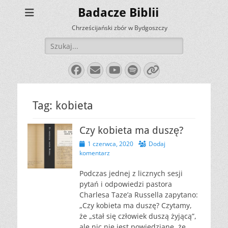
Badacze Biblii
Chrześcijański zbór w Bydgoszczy
Szukaj:
Facebook
E-
YouTube
Spotify
Link
mail
Tag:
kobieta
Czy kobieta ma duszę?
Opublikowano
1 czerwca, 2020
Dodaj
komentarz
Podczas jednej z licznych sesji
pytań i odpowiedzi pastora
Charlesa Taze’a Russella zapytano:
„Czy kobieta ma duszę? Czytamy,
że „stał się człowiek duszą żyjącą”,
ale nic nie jest powiedziane, że