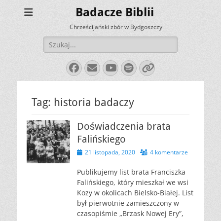
Badacze Biblii
Chrześcijański zbór w Bydgoszczy
Szukaj:
Facebook
E-
YouTube
Spotify
Link
mail
Tag:
historia badaczy
Doświadczenia brata
Falińskiego
Opublikowano
21 listopada, 2020
4 komentarze
Publikujemy list brata Franciszka
Falińskiego, który mieszkał we wsi
Kozy w okolicach Bielsko-Białej. List
był pierwotnie zamieszczony w
czasopiśmie „Brzask Nowej Ery”,