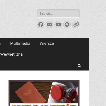
Szukaj:
Facebook
E-
YouTube
Spotify
Link
mail
a
Multimedia
Wiersze
Wewnętrzna
Search