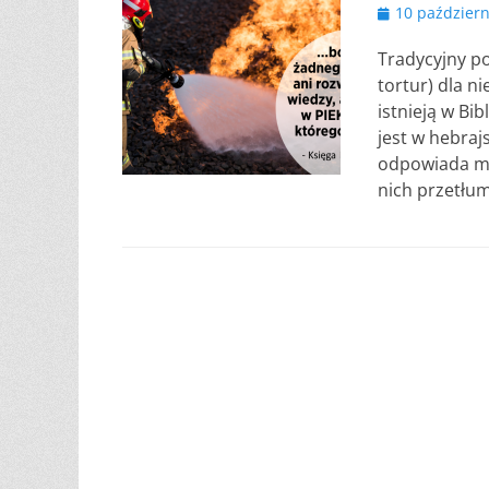
Opublikowano
10 październ
Tradycyjny po
tortur) dla n
istnieją w Bib
jest w hebraj
odpowiada mu
nich przetłu