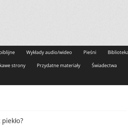
biblijne
Wykłady audio/wideo
Pieśni
Bibliotek
kawe strony
Przydatne materiały
Świadectwa
 piekło?