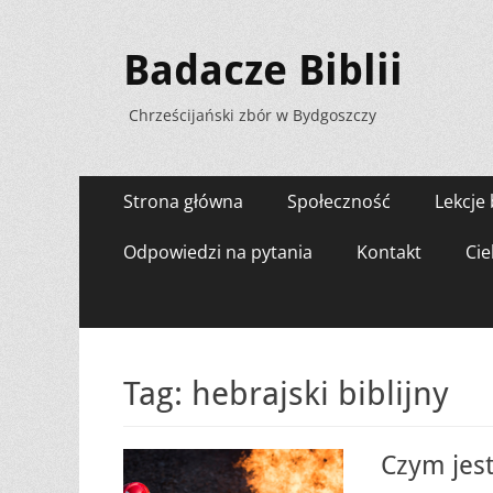
Badacze Biblii
Chrześcijański zbór w Bydgoszczy
Menu
Przejdź
Strona główna
Społeczność
Lekcje 
do
zawartości
Odpowiedzi na pytania
Kontakt
Cie
Tag:
hebrajski biblijny
Czym jest