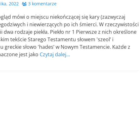
ika, 2022
3 komentarze
gląd mówi o miejscu niekończącej się kary (zazwyczaj
iegodziwych i niewierzących po ich śmierci. W rzeczywistości
lii dwa rodzaje piekła. Piekło nr 1 Pierwsze z nich określone
skim tekście Starego Testamentu słowem 'szeol’ i
 greckie słowo 'hades’ w Nowym Testamencie. Każde z
maczone jest jako
Czytaj dalej…