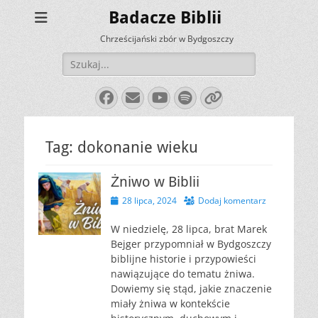
Badacze Biblii
Chrześcijański zbór w Bydgoszczy
Szukaj:
Facebook
E-
YouTube
Spotify
Link
mail
Tag:
dokonanie wieku
Żniwo w Biblii
Opublikowano
28 lipca, 2024
Dodaj komentarz
W niedzielę, 28 lipca, brat Marek
Bejger przypomniał w Bydgoszczy
biblijne historie i przypowieści
nawiązujące do tematu żniwa.
Dowiemy się stąd, jakie znaczenie
miały żniwa w kontekście