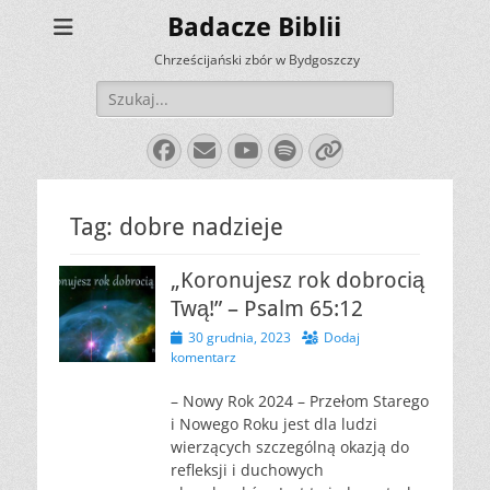
Badacze Biblii
Chrześcijański zbór w Bydgoszczy
Szukaj:
Facebook
E-
YouTube
Spotify
Link
mail
Tag:
dobre nadzieje
„Koronujesz rok dobrocią
Twą!” – Psalm 65:12
Opublikowano
30 grudnia, 2023
Dodaj
komentarz
– Nowy Rok 2024 – Przełom Starego
i Nowego Roku jest dla ludzi
wierzących szczególną okazją do
refleksji i duchowych