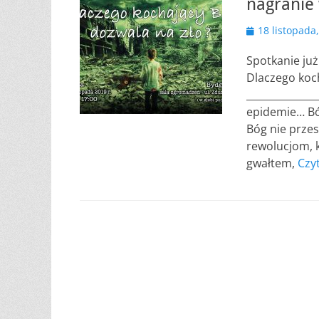
nagranie
Opublikowano
18 listopada
Spotkanie ju
Dlaczego koch
_____________
epidemie… Bó
Bóg nie przes
rewolucjom, k
gwałtem,
Czyt