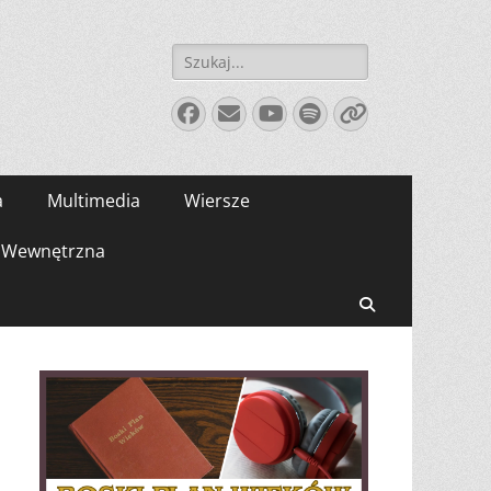
Szukaj:
Facebook
E-
YouTube
Spotify
Link
mail
a
Multimedia
Wiersze
Wewnętrzna
Search