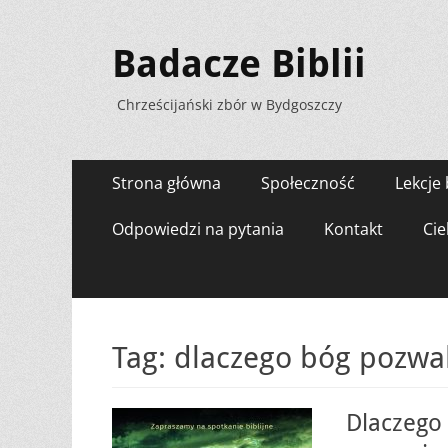
Badacze Biblii
Chrześcijański zbór w Bydgoszczy
Menu
Przejdź
Strona główna
Społeczność
Lekcje 
do
zawartości
Odpowiedzi na pytania
Kontakt
Cie
Tag:
dlaczego bóg pozwal
Dlaczego 