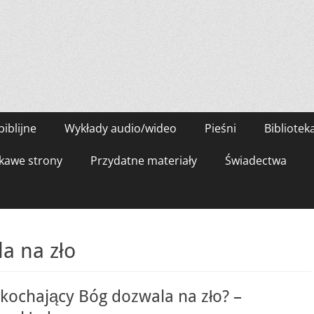
biblijne
Wykłady audio/wideo
Pieśni
Bibliotek
kawe strony
Przydatne materiały
Świadectwa
a na zło
kochający Bóg dozwala na zło? –