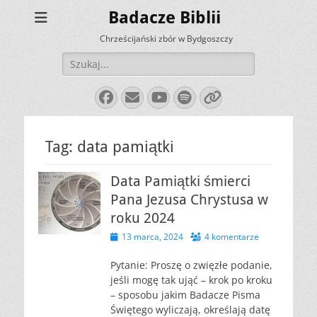
Badacze Biblii
Chrześcijański zbór w Bydgoszczy
Szukaj:
Facebook
E-
YouTube
Spotify
Link
mail
Tag:
data pamiątki
Data Pamiątki śmierci
Pana Jezusa Chrystusa w
roku 2024
Opublikowano
13 marca, 2024
4 komentarze
Pytanie: Proszę o zwięzłe podanie,
jeśli mogę tak ująć – krok po kroku
– sposobu jakim Badacze Pisma
Świętego wyliczają, określają datę