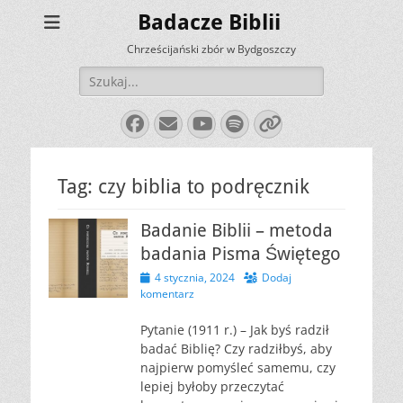
Badacze Biblii
Chrześcijański zbór w Bydgoszczy
Szukaj:
Facebook
E-
YouTube
Spotify
Link
mail
Tag:
czy biblia to podręcznik
Badanie Biblii – metoda
badania Pisma Świętego
Opublikowano
4 stycznia, 2024
Dodaj
komentarz
Pytanie (1911 r.) – Jak byś radził
badać Biblię? Czy radziłbyś, aby
najpierw pomyśleć samemu, czy
lepiej byłoby przeczytać