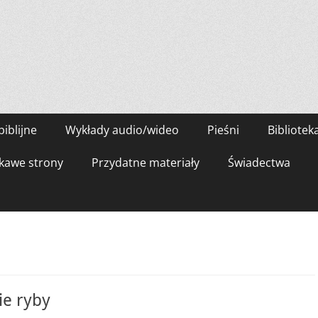
biblijne
Wykłady audio/wideo
Pieśni
Bibliotek
kawe strony
Przydatne materiały
Świadectwa
ie ryby