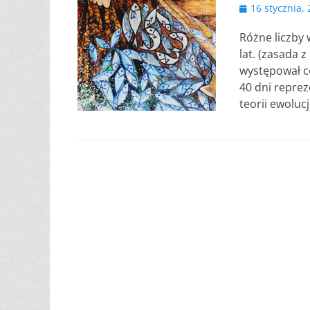
Opublikowano
16 stycznia,
Różne liczby 
lat. (zasada z
występował co
40 dni reprez
teorii ewoluc