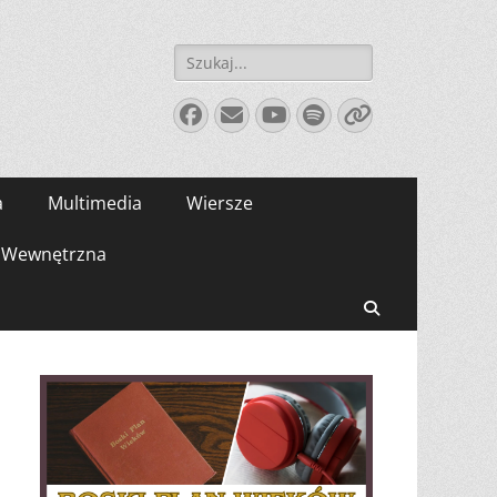
Szukaj:
Facebook
E-
YouTube
Spotify
Link
mail
a
Multimedia
Wiersze
Wewnętrzna
Search