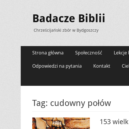
Badacze Biblii
Chrześcijański zbór w Bydgoszczy
Menu
Przejdź
Strona główna
Społeczność
Lekcje 
do
zawartości
Odpowiedzi na pytania
Kontakt
Cie
Tag:
cudowny połów
153 wielk