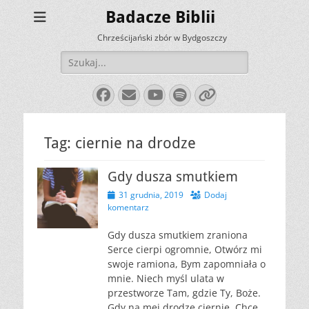
Badacze Biblii
Chrześcijański zbór w Bydgoszczy
Szukaj:
Facebook
E-
YouTube
Spotify
Link
mail
Tag:
ciernie na drodze
Gdy dusza smutkiem
Opublikowano
31 grudnia, 2019
Dodaj
komentarz
Gdy dusza smutkiem zraniona
Serce cierpi ogromnie, Otwórz mi
swoje ramiona, Bym zapomniała o
mnie. Niech myśl ulata w
przestworze Tam, gdzie Ty, Boże.
Gdy na mej drodze ciernie, Chcę