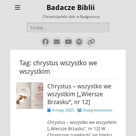
Badacze Biblii
Chrześcijański zbór w Bydgoszczy
Szukaj:
Facebook
E-
YouTube
Spotify
Link
mail
Tag:
chrystus wszystko we
wszystkim
Chrystus – wszystko we
wszystkim [„Wiersze
Brzasku”, nr 12]
Opublikowano
4 maja, 2025
Dodaj komentarz
Chrystus – wszystko we wszystkim
[„Wiersze Brzasku”, nr 12] W
Chrystusie zupełność się mieści