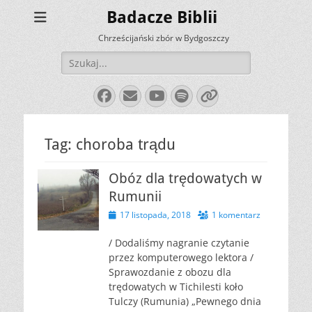
Badacze Biblii
Chrześcijański zbór w Bydgoszczy
Szukaj:
Facebook
E-
YouTube
Spotify
Link
mail
Tag:
choroba trądu
Obóz dla trędowatych w
Rumunii
Opublikowano
17 listopada, 2018
1 komentarz
/ Dodaliśmy nagranie czytanie
przez komputerowego lektora /
Sprawozdanie z obozu dla
trędowatych w Tichilesti koło
Tulczy (Rumunia) „Pewnego dnia