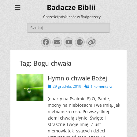
Badacze Biblii
Chrześcijański zbór w Bydgoszczy
Szukaj:
Facebook
E-
YouTube
Spotify
Link
mail
Tag:
Bogu chwała
Hymn o chwale Bożej
Opublikowano
29 grudnia, 2019
1 komentarz
(oparty na Psalmie 8) O, Panie,
mocny na niebiosach! Twe Imię, jak
niebiańska rosa. Po wszystkiej
ziemi chwałą słynie, Święte i
straszne Twoje Imię. Z ust
niemowlątek, ssących dzieci