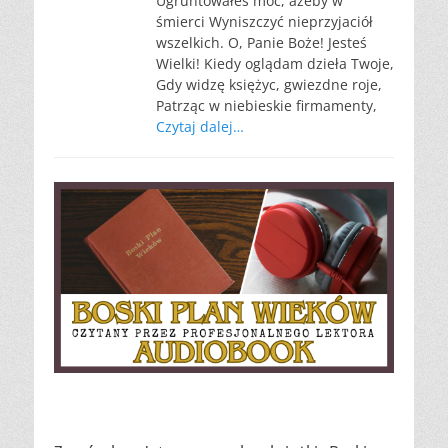
Ugruntowałeś moc, ażeby w
śmierci Wyniszczyć nieprzyjaciół
wszelkich. O, Panie Boże! Jesteś
Wielki! Kiedy oglądam dzieła Twoje,
Gdy widzę księżyc, gwiezdne roje,
Patrząc w niebieskie firmamenty,
Czytaj dalej…