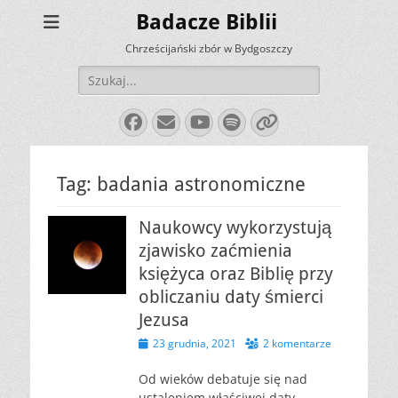
Badacze Biblii
Chrześcijański zbór w Bydgoszczy
Szukaj:
Facebook
E-
YouTube
Spotify
Link
mail
Tag:
badania astronomiczne
Naukowcy wykorzystują
zjawisko zaćmienia
księżyca oraz Biblię przy
obliczaniu daty śmierci
Jezusa
Opublikowano
23 grudnia, 2021
2 komentarze
Od wieków debatuje się nad
ustaleniem właściwej daty