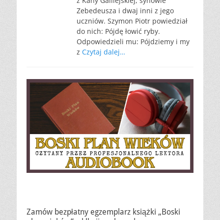
z Kany Galilejskiej, synowie
Zebedeusza i dwaj inni z jego
uczniów. Szymon Piotr powiedział
do nich: Pójdę łowić ryby.
Odpowiedzieli mu: Pójdziemy i my
z
Czytaj dalej…
Zamów bezpłatny egzemplarz książki „Boski