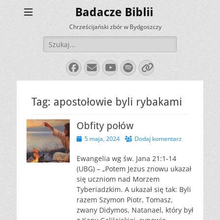
Badacze Biblii
Chrześcijański zbór w Bydgoszczy
Szukaj:
Facebook
E-
YouTube
Spotify
Link
mail
Tag:
apostołowie byli rybakami
Obfity połów
Opublikowano
5 maja, 2024
Dodaj komentarz
Ewangelia wg św. Jana 21:1-14
(UBG) – „Potem Jezus znowu ukazał
się uczniom nad Morzem
Tyberiadzkim. A ukazał się tak: Byli
razem Szymon Piotr, Tomasz,
zwany Didymos, Natanael, który był