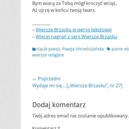
Bym wiarą za Tobą mógł kroczyć wciąż,
Aż ujrzę w końcu twoją twarz.
_________
–
Wiersze Brzasku w wersji tekstowej
–
Więcej nagrań z serii Wiersze Brzasku
Kategorii
Tagów
Kącik poezji
,
Poezja chrześcijańska
panie oto
wiersze religijne
Nawigacja
← Poprzedni
Poprzedni
Wydaje mi się… [„Wiersze Brzasku”, nr 27]
wpisu
wpis:
Dodaj komentarz
Twój adres email nie zostanie opublikowany.
Komentarz
*