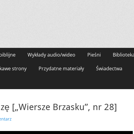
biblijne
Wykłady audio/wideo
Pieśni
Bibliotek
kawe strony
Przydatne materiały
Świadectwa
szę [„Wiersze Brzasku”, nr 28]
entarz