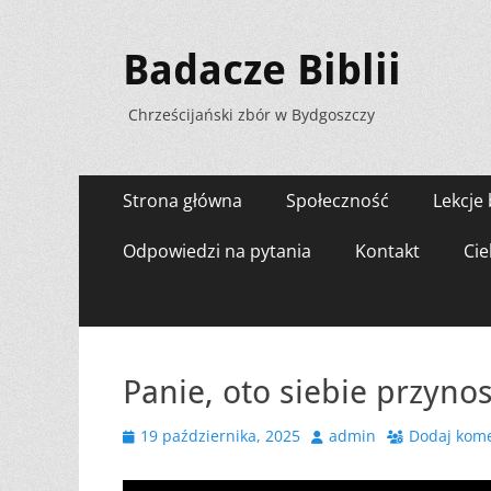
Badacze Biblii
Chrześcijański zbór w Bydgoszczy
Menu
Przejdź
Strona główna
Społeczność
Lekcje 
do
zawartości
Odpowiedzi na pytania
Kontakt
Cie
Panie, oto siebie przyno
Opublikowano
Autor
19 października, 2025
admin
Dodaj kom