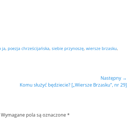
 ja
,
poezja chrześcijańska
,
siebie przynoszę
,
wiersze brzasku
,
Następny →
Następny
Komu służyć będziecie? [„Wiersze Brzasku”, nr 29]
wpis:
Wymagane pola są oznaczone
*