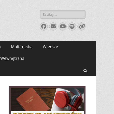
Szukaj:
Facebook
E-
YouTube
Spotify
Link
mail
a
Multimedia
Wiersze
Wewnętrzna
Search