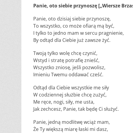
Panie, oto siebie przynoszę [„Wiersze Brza
Panie, oto dzisiaj siebie przynoszę,
To wszystko, co może ofiarą mą być,
I tylko to jedno mam w sercu pragnienie,
By odtąd dla Ciebie już zawsze żyć.
Twoją tylko wolę chcę czynić,
Wstyd i stratę potrafię znieść,
Wszystko zniosę, jeśli pozwolisz,
Imieniu Twemu oddawać cześć.
Odtąd dla Ciebie wszystkie me siły
W codziennej służbie chcę zużyć,
Me ręce, nogi, siły, me usta,
Jak zechcesz, Panie, tak będę Ci służyć.
Panie, jedną modlitwę wciąż mam,
Że Ty większą miarę łaski mi dasz,