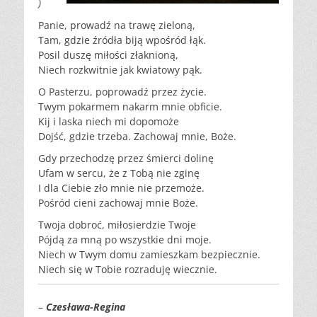
)
Panie, prowadź na trawę zieloną,
Tam, gdzie źródła biją wpośród łąk.
Posil duszę miłości złaknioną,
Niech rozkwitnie jak kwiatowy pąk.
O Pasterzu, poprowadź przez życie.
Twym pokarmem nakarm mnie obficie.
Kij i laska niech mi dopomoże
Dojść, gdzie trzeba. Zachowaj mnie, Boże.
Gdy przechodzę przez śmierci dolinę
Ufam w sercu, że z Tobą nie zginę
I dla Ciebie zło mnie nie przemoże.
Pośród cieni zachowaj mnie Boże.
Twoja dobroć, miłosierdzie Twoje
Pójdą za mną po wszystkie dni moje.
Niech w Twym domu zamieszkam bezpiecznie.
Niech się w Tobie rozraduję wiecznie.
–
Czesława-Regina