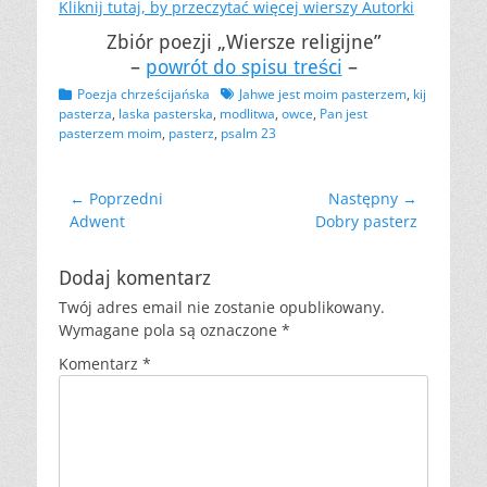
Kliknij tutaj, by przeczytać więcej wierszy Autorki
Zbiór poezji „Wiersze religijne”
–
powrót do spisu treści
–
Kategorii
Tagów
Poezja chrześcijańska
Jahwe jest moim pasterzem
,
kij
pasterza
,
laska pasterska
,
modlitwa
,
owce
,
Pan jest
pasterzem moim
,
pasterz
,
psalm 23
Nawigacja
← Poprzedni
Następny →
Poprzedni
Następny
Adwent
Dobry pasterz
wpisu
wpis:
wpis:
Dodaj komentarz
Twój adres email nie zostanie opublikowany.
Wymagane pola są oznaczone
*
Komentarz
*