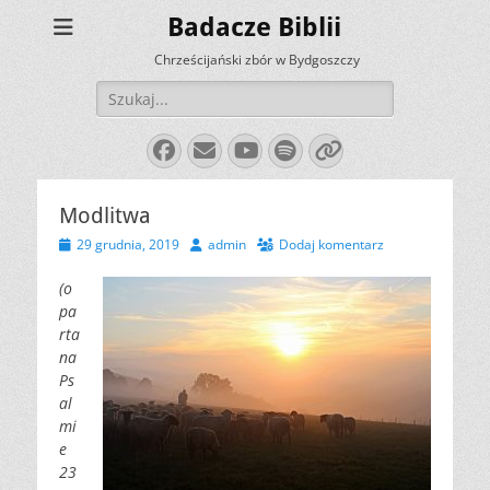
Badacze Biblii
Chrześcijański zbór w Bydgoszczy
Szukaj:
Facebook
E-
YouTube
Spotify
Link
mail
Modlitwa
Opublikowano
Autor
29 grudnia, 2019
admin
Dodaj komentarz
(o
pa
rta
na
Ps
al
mi
e
23