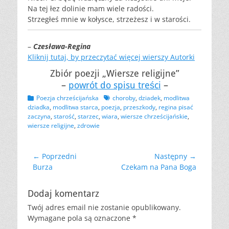
Na tej łez dolinie mam wiele radości.
Strzegłeś mnie w kołysce, strzeżesz i w starości.
–
Czesława-Regina
Kliknij tutaj, by przeczytać więcej wierszy Autorki
Zbiór poezji „Wiersze religijne”
–
powrót do spisu treści
–
Kategorii
Tagów
Poezja chrześcijańska
choroby
,
dziadek
,
modlitwa
dziadka
,
modlitwa starca
,
poezja
,
przeszkody
,
regina pisać
zaczyna
,
starość
,
starzec
,
wiara
,
wiersze chrześcijańskie
,
wiersze religijne
,
zdrowie
Nawigacja
← Poprzedni
Następny →
Poprzedni
Następny
Burza
Czekam na Pana Boga
wpisu
wpis:
wpis:
Dodaj komentarz
Twój adres email nie zostanie opublikowany.
Wymagane pola są oznaczone
*