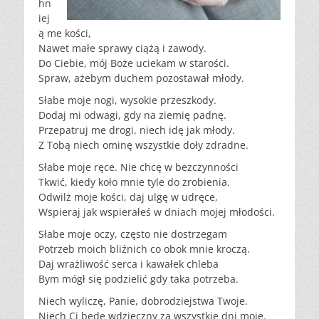
hn
iej
ą me kości,
Nawet małe sprawy ciążą i zawody.
Do Ciebie, mój Boże uciekam w starości.
Spraw, ażebym duchem pozostawał młody.
Słabe moje nogi, wysokie przeszkody.
Dodaj mi odwagi, gdy na ziemię padnę.
Przepatruj me drogi, niech idę jak młody.
Z Tobą niech ominę wszystkie doły zdradne.
Słabe moje ręce. Nie chcę w bezczynności
Tkwić, kiedy koło mnie tyle do zrobienia.
Odwilż moje kości, daj ulgę w udręce,
Wspieraj jak wspierałeś w dniach mojej młodości.
Słabe moje oczy, często nie dostrzegam
Potrzeb moich bliźnich co obok mnie kroczą.
Daj wrażliwość serca i kawałek chleba
Bym mógł się podzielić gdy taka potrzeba.
Niech wyliczę, Panie, dobrodziejstwa Twoje.
Niech Ci będę wdzięczny za wszystkie dni moje.