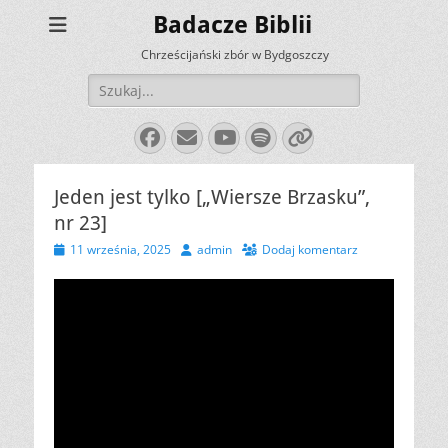
Badacze Biblii
Chrześcijański zbór w Bydgoszczy
Szukaj:
Facebook
E-
YouTube
Spotify
Link
mail
Jeden jest tylko [„Wiersze Brzasku”,
nr 23]
Opublikowano
Autor
11 września, 2025
admin
Dodaj komentarz