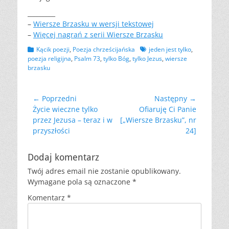
_________
–
Wiersze Brzasku w wersji tekstowej
–
Więcej nagrań z serii Wiersze Brzasku
Kategorii
Tagów
Kącik poezji
,
Poezja chrześcijańska
jeden jest tylko
,
poezja religijna
,
Psalm 73
,
tylko Bóg
,
tylko Jezus
,
wiersze
brzasku
Nawigacja
← Poprzedni
Następny →
Poprzedni
Następny
Życie wieczne tylko
Ofiaruję Ci Panie
wpisu
wpis:
wpis:
przez Jezusa – teraz i w
[„Wiersze Brzasku”, nr
przyszłości
24]
Dodaj komentarz
Twój adres email nie zostanie opublikowany.
Wymagane pola są oznaczone
*
Komentarz
*