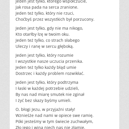
Jeden jest tylko, którego współczucie,
Jak rosa pada na serca zranione.
Jeden też tylko, który nie rzuci,
Choćbyś przez wszystkich był porzucony.
Jeden jest tylko, gdy nie ma nikogo,
Kto otarłby łzę w twoim oku.
Jeden też tylko, co strach słabego
Uleczy i ranę w sercu głęboką.
Jeden jest tylko, który rozumie
I wszystkie nasze uczucia przenika.
Jeden też tylko każdy błąd umie
Dostrzec i każdy problem rozwikłać.
Jeden jest tylko, który podtrzyma
I łaski w każdej potrzebie udzieli,
By nas nad miarę smutek nie zginał
I żyć bez skazy byśmy umieli.
O, błogi Jezu, w przyjaźni stały!
Wznieśże nad nami w opiece swe ramię.
Póki jesteśmy w tym świecie zuchwałym,
Zło jego i wina niech nas nie złamie.