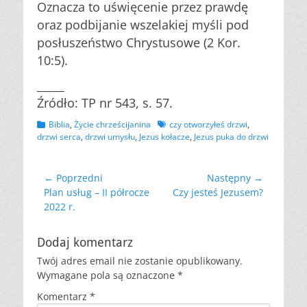
Oznacza to uświęcenie przez prawdę
oraz podbijanie wszelakiej myśli pod
posłuszeństwo Chrystusowe (2 Kor.
10:5).
_____
Źródło: TP nr 543, s. 57.
Kategorii
Tagów
Biblia
,
Życie chrześcijanina
czy otworzyłeś drzwi
,
drzwi serca
,
drzwi umysłu
,
Jezus kołacze
,
Jezus puka do drzwi
Nawigacja
← Poprzedni
Następny →
Poprzedni
Następny
Plan usług – II półrocze
Czy jesteś Jezusem?
wpisu
wpis:
wpis:
2022 r.
Dodaj komentarz
Twój adres email nie zostanie opublikowany.
Wymagane pola są oznaczone
*
Komentarz
*