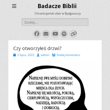
Badacze Biblii
Chrześcijański zbór w Bydgoszczy
Szukaj:
Facebook
E-
YouTube
Spotify
Link
mail
Czy otworzyłeś drzwi?
Opublikowano
Autor
2 lipca, 2022
admin
Dodaj komentarz