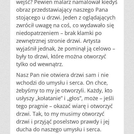
wejść? Pewien malarz namalował kiedyś
obraz przedstawiający naszego Pana
stojącego u drzwi. Jeden z oglądających
zwrócił uwagę na coś, co wydawało się
niedopatrzeniem – brak klamki po
zewnętrznej stronie drzwi. Artysta
wyjaśnił jednak, że pominął ją celowo –
były to drzwi, które można otworzyć
tylko od wewnątrz.
Nasz Pan nie otwiera drzwi sam i nie
wchodzi do umysłu i serca. On chce,
żebyśmy to my je otworzyli. Każdy, kto
usłyszy „kołatanie” i „głos”, może – jeśli
tego pragnie – okazać wiarę i otworzyć
drzwi. Tak, to my musimy otworzyć
drzwi i przyjąć poselstwo prawdy i jej
ducha do naszego umysłu i serca.