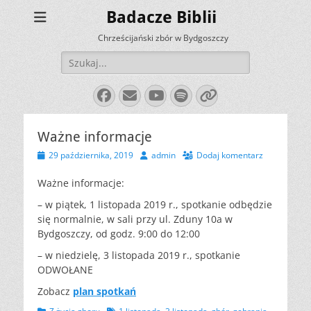
Badacze Biblii
Chrześcijański zbór w Bydgoszczy
Szukaj:
Facebook
E-
YouTube
Spotify
Link
mail
Ważne informacje
Opublikowano
Autor
29 października, 2019
admin
Dodaj komentarz
Ważne informacje:
– w piątek, 1 listopada 2019 r., spotkanie odbędzie
się normalnie, w sali przy ul. Zduny 10a w
Bydgoszczy, od godz. 9:00 do 12:00
– w niedzielę, 3 listopada 2019 r., spotkanie
ODWOŁANE
Zobacz
plan spotkań
Kategorii
Tagów