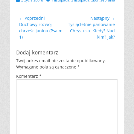
Z życia zboru
1 listopada
,
3 listopada
,
zbór
,
zebrania
Nawigacja
← Poprzedni
Następny →
Poprzedni
Następny
Duchowy rozwój
Tysiącletnie panowanie
wpisu
wpis:
wpis:
chrześcijanina (Psalm
Chrystusa. Kiedy? Nad
1)
kim? Jak?
Dodaj komentarz
Twój adres email nie zostanie opublikowany.
Wymagane pola są oznaczone
*
Komentarz
*