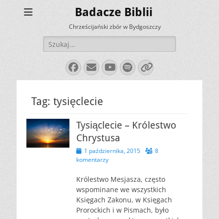
Badacze Biblii
Chrześcijański zbór w Bydgoszczy
Szukaj:
Facebook
E-
YouTube
Spotify
Link
mail
Tag:
tysięclecie
Tysiąclecie – Królestwo
Chrystusa
Opublikowano
1 października, 2015
8
komentarzy
Królestwo Mesjasza, często
wspominane we wszystkich
Księgach Zakonu, w Księgach
Prorockich i w Pismach, było