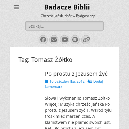
Badacze Biblii
Chrześcijański zbór w Bydgoszczy
Szukaj:
Facebook
E-
YouTube
Spotify
Link
mail
Tag:
Tomasz Żółtko
Po prostu z Jezusem żyć
Opublikowano
10 października, 2012
Dodaj
komentarz
Słowa i wykonanie: Tomasz Żółtko
Więcej: Muzyka chrześcijańska Po
prostu z Jezusem żyć 1. Wśród tylu
trosk mieć marzeń czas, A
kłamstwem nie plamić swoich ust.
Ref.: Po prostu z Jezusem żyć,