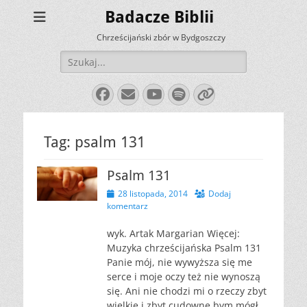
Badacze Biblii
Chrześcijański zbór w Bydgoszczy
Szukaj:
Facebook
E-
YouTube
Spotify
Link
mail
Tag:
psalm 131
Psalm 131
Opublikowano
28 listopada, 2014
Dodaj
komentarz
wyk. Artak Margarian Więcej:
Muzyka chrześcijańska Psalm 131
Panie mój, nie wywyższa się me
serce i moje oczy też nie wynoszą
się. Ani nie chodzi mi o rzeczy zbyt
wielkie i zbyt cudowne bym mógł