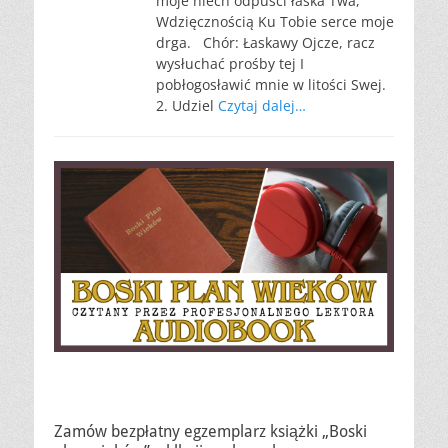
moje niech odpuści łaska Twa,
Wdzięcznością Ku Tobie serce moje
drga. Chór: Łaskawy Ojcze, racz
wysłuchać prośby tej I
pobłogosławić mnie w litości Swej.
2. Udziel
Czytaj dalej…
Zamów bezpłatny egzemplarz książki „Boski