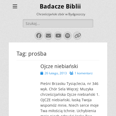
Badacze Biblii
Chrześcijański zbór w Bydgoszczy
Szukaj:
Facebook
E-
YouTube
Spotify
Link
mail
Tag:
prośba
Ojcze niebiański
Opublikowano
26 lutego, 2013
1 komentarz
Pieśni Brzasku Tysiąclecia, nr 346
wyk. Chór Sela Więcej: Muzyka
chrześcijańska Ojcze niebiański 1.
OJCZE niebiański, łaską Twoja
wspomóż mnie, Niech serce moje
Twa miłością tchnie. Uchybienia