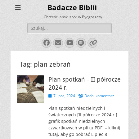
Badacze Biblii
Chrześcijański zbór w Bydgoszczy
Szukaj:
Facebook
E-
YouTube
Spotify
Link
mail
Tag:
plan zebrań
Plan spotkań – II półrocze
2024 r.
Opublikowano
7 lipca, 2024
Dodaj komentarz
Plan spotkań niedzielnych i
świątecznych [II półrocze 2024 r.]
grafik spotkań niedzielnych i
czwartkowych w pliku PDF – kliknij
tutaj, aby go pobrać Lipiec 8 –