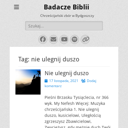
Badacze Biblii
Chrześcijański zbór w Bydgoszczy
Szukaj:
Facebook
E-
YouTube
Spotify
Link
mail
Tag:
nie ulegnij duszo
Nie ulegnij duszo
Opublikowano
17 listopada, 2021
Dodaj
komentarz
Pieśni Brzasku Tysiąclecia, nr 366
wyk. My Nefesh Więcej: Muzyka
chrześcijańska 1. Nie ulegnij
duszo, kusicielowi, Uległością
zgrzeszysz Zbawicielowi,
Zwyciężysz, gdy mężnie duch Twój