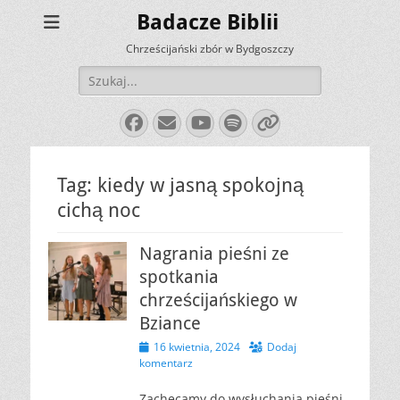
Badacze Biblii
Chrześcijański zbór w Bydgoszczy
Szukaj:
Facebook
E-
YouTube
Spotify
Link
mail
Tag:
kiedy w jasną spokojną
cichą noc
Nagrania pieśni ze
spotkania
chrześcijańskiego w
Bziance
Opublikowano
16 kwietnia, 2024
Dodaj
komentarz
Zachęcamy do wysłuchania pieśni,