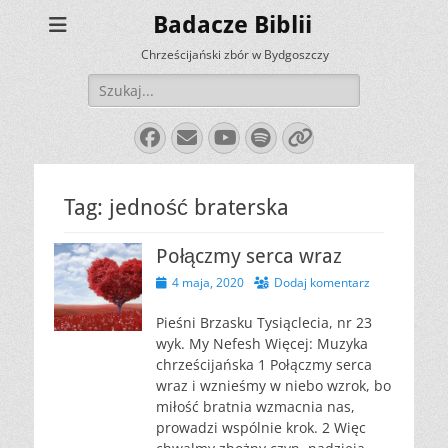
Badacze Biblii
Chrześcijański zbór w Bydgoszczy
Szukaj:
Facebook
E-
YouTube
Spotify
Link
mail
Tag:
jedność braterska
Połączmy serca wraz
Opublikowano
4 maja, 2020
Dodaj komentarz
Pieśni Brzasku Tysiąclecia, nr 23
wyk. My Nefesh Więcej: Muzyka
chrześcijańska 1 Połączmy serca
wraz i wznieśmy w niebo wzrok, bo
miłość bratnia wzmacnia nas,
prowadzi wspólnie krok. 2 Więc