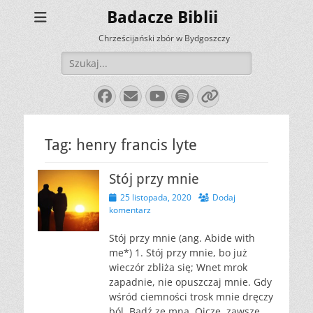
Badacze Biblii
Chrześcijański zbór w Bydgoszczy
Szukaj:
Facebook
E-
YouTube
Spotify
Link
mail
Tag:
henry francis lyte
Stój przy mnie
Opublikowano
25 listopada, 2020
Dodaj
komentarz
Stój przy mnie (ang. Abide with
me*) 1. Stój przy mnie, bo już
wieczór zbliża się; Wnet mrok
zapadnie, nie opuszczaj mnie. Gdy
wśród ciemności trosk mnie dręczy
ból, Bądź ze mną, Ojcze, zawsze