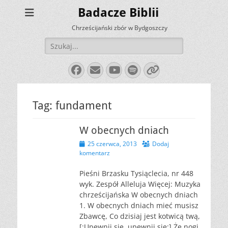
Badacze Biblii
Chrześcijański zbór w Bydgoszczy
Szukaj:
Facebook
E-
YouTube
Spotify
Link
mail
Tag:
fundament
W obecnych dniach
Opublikowano
25 czerwca, 2013
Dodaj
komentarz
Pieśni Brzasku Tysiąclecia, nr 448
wyk. Zespół Alleluja Więcej: Muzyka
chrześcijańska W obecnych dniach
1. W obecnych dniach mieć musisz
Zbawcę, Co dzisiaj jest kotwicą twą,
[:Upewnij się, upewnij się:] Że nogi