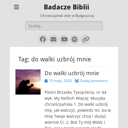
Badacze Biblii
Chrześcijański zbór w Bydgoszczy
Szukaj:
Facebook
E-
YouTube
Spotify
Link
mail
Tag:
do walki uzbrój mnie
Do walki uzbrój mnie
Opublikowano
15 maja, 2020
Dodaj komentarz
Pieśni Brzasku Tysiąclecia, nr 44
wyk. My Nefesh Więcej: Muzyka
chrześcijańska 1. Do walki uzbrój
mię, jak walczyć, powiedz mi, bo w
imię Twoje walczyć chcę i służyć
wiernie Ci. 2. Boś Ty mój Wódz i