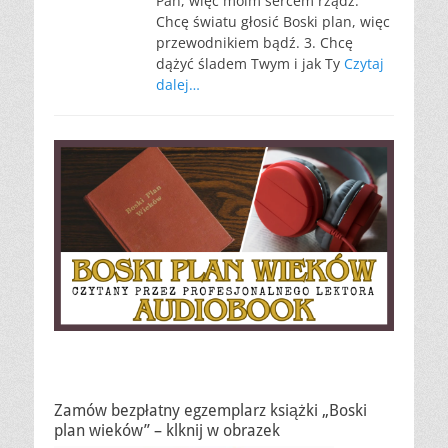
Pan, więc moim sercem rządź.
Chcę światu głosić Boski plan, więc
przewodnikiem bądź. 3. Chcę
dążyć śladem Twym i jak Ty
Czytaj
dalej…
Zamów bezpłatny egzemplarz książki „Boski
plan wieków” – klknij w obrazek