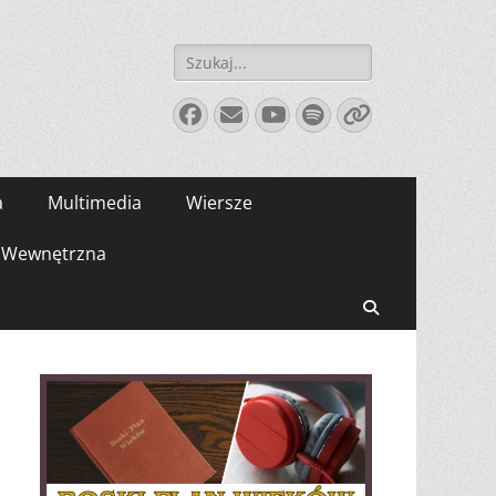
Szukaj:
Facebook
E-
YouTube
Spotify
Link
mail
a
Multimedia
Wiersze
Wewnętrzna
Search