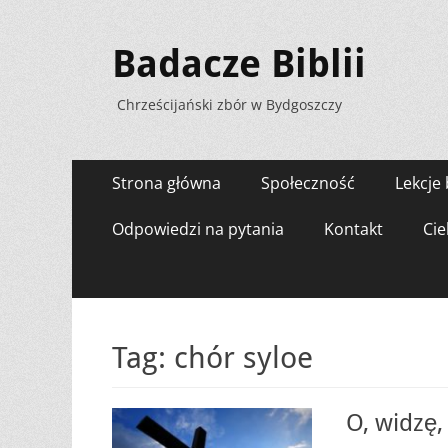
Badacze Biblii
Chrześcijański zbór w Bydgoszczy
Menu
Przejdź
Strona główna
Społeczność
Lekcje 
do
zawartości
Odpowiedzi na pytania
Kontakt
Cie
Tag:
chór syloe
O, widzę,