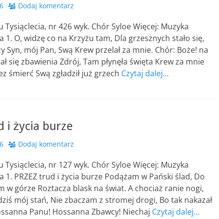
6
Dodaj komentarz
u Tysiąclecia, nr 426 wyk. Chór Syloe Więcej: Muzyka
a 1. O, widzę co na Krzyżu tam, Dla grzesznych stało się,
y Syn, mój Pan, Swą Krew przelał za mnie. Chór: Boże! na
ał się zbawienia Zdrój, Tam płynęła święta Krew za mnie
zez śmierć Swą zgładził już grzech
Czytaj dalej…
d i życia burze
6
Dodaj komentarz
u Tysiąclecia, nr 127 wyk. Chór Syloe Więcej: Muzyka
a 1. PRZEZ trud i życia burze Podążam w Pański ślad, Do
am w górze Roztacza blask na świat. A chociaż ranie nogi,
ziś mój stań, Nie zbaczam z stromej drogi, Bo tak nakazał
ossanna Panu! Hossanna Zbawcy! Niechaj
Czytaj dalej…