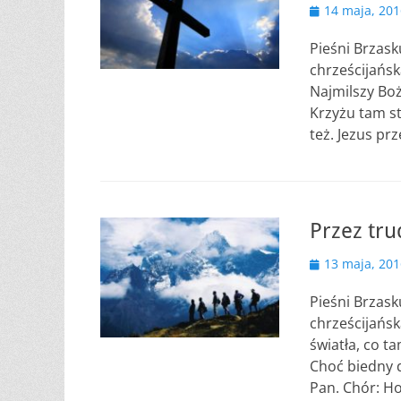
Opublikowano
14 maja, 201
Pieśni Brzask
chrześcijańsk
Najmilszy Boż
Krzyżu tam st
też. Jezus pr
Przez tru
Opublikowano
13 maja, 201
Pieśni Brzask
chrześcijańsk
światła, co t
Choć biedny d
Pan. Chór: H