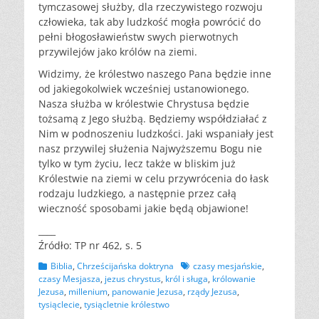
tymczasowej służby, dla rzeczywistego rozwoju
człowieka, tak aby ludzkość mogła powrócić do
pełni błogosławieństw swych pierwotnych
przywilejów jako królów na ziemi.
Widzimy, że królestwo naszego Pana będzie inne
od jakiegokolwiek wcześniej ustanowionego.
Nasza służba w królestwie Chrystusa będzie
tożsamą z Jego służbą. Będziemy współdziałać z
Nim w podnoszeniu ludzkości. Jaki wspaniały jest
nasz przywilej służenia Najwyższemu Bogu nie
tylko w tym życiu, lecz także w bliskim już
Królestwie na ziemi w celu przywrócenia do łask
rodzaju ludzkiego, a następnie przez całą
wieczność sposobami jakie będą objawione!
____
Źródło: TP nr 462, s. 5
Kategorii
Tagów
Biblia
,
Chrześcijańska doktryna
czasy mesjańskie
,
czasy Mesjasza
,
jezus chrystus
,
król i sługa
,
królowanie
Jezusa
,
millenium
,
panowanie Jezusa
,
rządy Jezusa
,
tysiąclecie
,
tysiącletnie królestwo