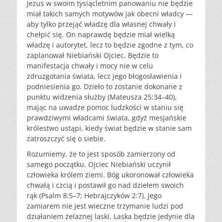
Jezus w swoim tysiącletnim panowaniu nie będzie
miał takich samych motywów jak obecni władcy —
aby tylko przejąć władzę dla własnej chwały i
chełpić się. On naprawdę będzie miał wielką
władzę i autorytet, lecz to będzie zgodne z tym, co
zaplanował Niebiański Ojciec. Będzie to
manifestacja chwały i mocy nie w celu
zdruzgotania świata, lecz jego błogosławienia i
podniesienia go. Dzieło to zostanie dokonane z
punktu widzenia służby (Mateusza 25:34–40),
mając na uwadze pomoc ludzkości w staniu się
prawdziwymi władcami świata, gdyż mesjańskie
królestwo ustąpi, kiedy świat będzie w stanie sam
zatroszczyć się o siebie.
Rozumiemy, że to jest sposób zamierzony od
samego początku. Ojciec Niebiański uczynił
człowieka królem ziemi. Bóg ukoronował człowieka
chwałą i czcią i postawił go nad dziełem swoich
rąk (Psalm 8:5–7; Hebrajczyków 2:7). Jego
zamiarem nie jest wieczne trzymanie ludzi pod
działaniem żelaznej laski. Laska będzie jedynie dla