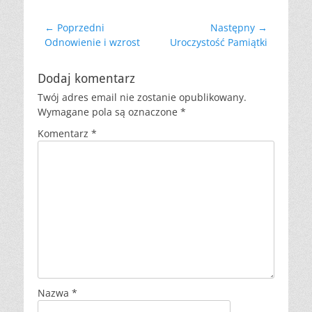
Nawigacja
← Poprzedni
Następny →
Poprzedni
Następny
Odnowienie i wzrost
Uroczystość Pamiątki
wpisu
wpis:
wpis:
Dodaj komentarz
Twój adres email nie zostanie opublikowany.
Wymagane pola są oznaczone
*
Komentarz
*
Nazwa
*