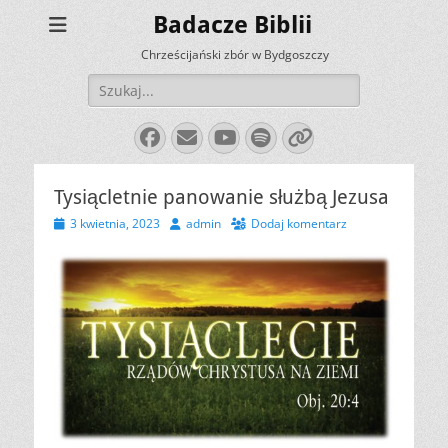
Badacze Biblii
Chrześcijański zbór w Bydgoszczy
Szukaj:
Facebook
E-
YouTube
Spotify
Link
mail
Tysiącletnie panowanie służbą Jezusa
Opublikowano
Autor
3 kwietnia, 2023
admin
Dodaj komentarz